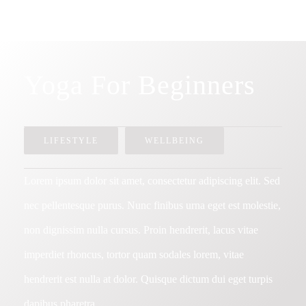
Yoga For Beginners
LIFESTYLE
WELLBEING
Lorem ipsum dolor sit amet, consectetur adipiscing elit. Sed
nec pellentesque purus. Nunc finibus urna eget est molestie,
non dignissim nulla cursus. Proin hendrerit, lacus vitae
imperdiet rhoncus, tortor quam sodales lorem, vitae
hendrerit est nulla at dolor. Quisque dictum dui eget turpis
dapibus pharetra.